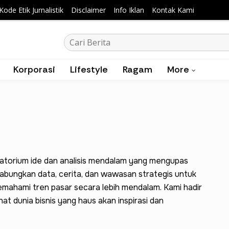
Kode Etik Jurnalistik
Disclaimer
Info Iklan
Kontak Kami
Korporasi
Lifestyle
Ragam
More
atorium ide dan analisis mendalam yang mengupas
nggabungkan data, cerita, dan wawasan strategis untuk
hami tren pasar secara lebih mendalam. Kami hadir
at dunia bisnis yang haus akan inspirasi dan